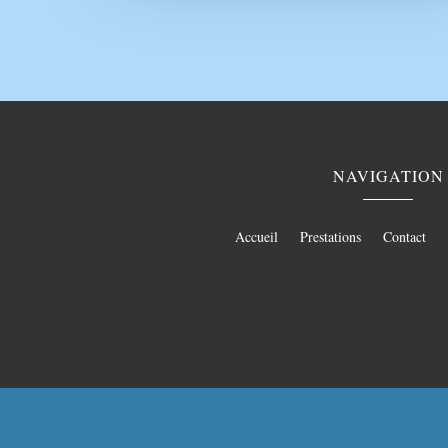
NAVIGATION
Accueil
Prestations
Contact
Couverture à Graulhet
Couverture 
Charpente à Lavaur
Charpente