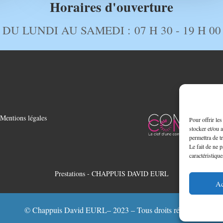
Horaires d'ouverture
DU LUNDI AU SAMEDI :
07 H 30 - 19 H 00
Mentions légales
Pour offrir le
stocker et/ou 
permettra de t
Le fait de ne 
caractéristique
Prestations - CHAPPUIS DAVID EURL
Ac
à Realmont
Couverture à Lavaur
Couverture à Gaillac
Charpent
©
Chappuis David EURL
– 2023 – Tous droits réservés
 à Gaillac
Zinguerie à Graulhet
Zinguerie à Realmont
Zingueri