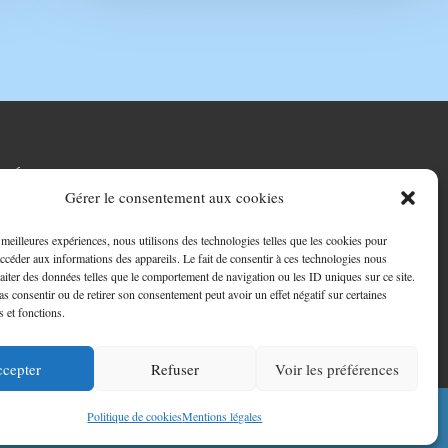
RÉALISATION
Gérer le consentement aux cookies
s meilleures expériences, nous utilisons des technologies telles que les cookies pour
accéder aux informations des appareils. Le fait de consentir à ces technologies nous
raiter des données telles que le comportement de navigation ou les ID uniques sur ce site.
pas consentir ou de retirer son consentement peut avoir un effet négatif sur certaines
s et fonctions.
cepter
Refuser
Voir les préférences
e à Graulhet
Charpente à Realmont
Politique de cookies
Mentions légales
e à Lavaur
Zinguerie à Gaillac