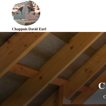
Chappuis David Eurl
C
C