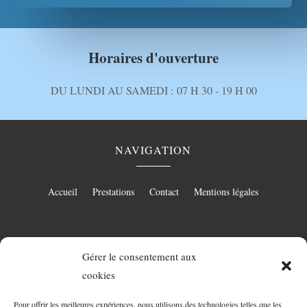
Horaires d'ouverture
DU LUNDI AU SAMEDI :
07 H 30 - 19 H 00
NAVIGATION
Accueil
Prestations
Contact
Mentions légales
RÉALISATION
Gérer le consentement aux
cookies
Pour offrir les meilleures expériences, nous utilisons des technologies telles que les