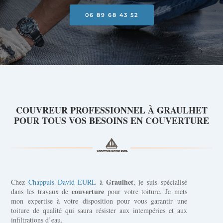
06 89 68 43 52
COUVREUR PROFESSIONNEL À GRAULHET
POUR TOUS VOS BESOINS EN COUVERTURE
Graulhet
Chez
Chappuis David EURL
à
, je suis spécialisé
couverture
dans les travaux de
pour votre toiture. Je mets
mon expertise à votre disposition pour vous garantir une
toiture de qualité qui saura résister aux intempéries et aux
infiltrations d’eau.