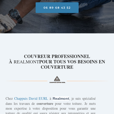
06 89 68 43 52
COUVREUR PROFESSIONNEL
À
POUR TOUS VOS BESOINS EN
REALMONT
COUVERTURE
Chez
Chappuis David EURL
à
, je suis spécialisé
Realmont
couverture
dans les travaux de
pour votre toiture. Je mets
mon expertise à votre disposition pour vous garantir une
toiture de qualité qui saura résister aux intempéries et aux