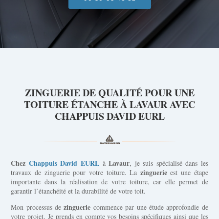
ZINGUERIE DE QUALITÉ POUR UNE
TOITURE ÉTANCHE À
LAVAUR
AVEC
CHAPPUIS DAVID EURL
Chez
Chappuis David EURL
Lavaur
à
, je suis spécialisé dans les
zinguerie
travaux de zinguerie pour votre toiture. La
est une étape
importante dans la réalisation de votre toiture, car elle permet de
garantir l’étanchéité et la durabilité de votre toit.
zinguerie
Mon processus de
commence par une étude approfondie de
votre projet. Je prends en compte vos besoins spécifiques ainsi que les